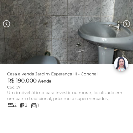
chevron_left
chevron_right
Casa a venda Jardim Esperança III - Conchal
R$ 190.000
/venda
Cód: 57
Um imóvel ótimo para investir ou morar, localizado em
um bairro tradicional, próximo a supermercados,
bed
directions_car
farmácia, escola e...
2
2
1