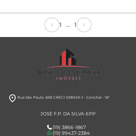
chevron_left
chevron_right
1 ... 1
room
Rua São Paulo, 658 CRECI 028349-J
- Conchal
- SP
JOSÉ F.P. DA SILVA-EPP
(19) 3866-1867
(19) 99437-2384