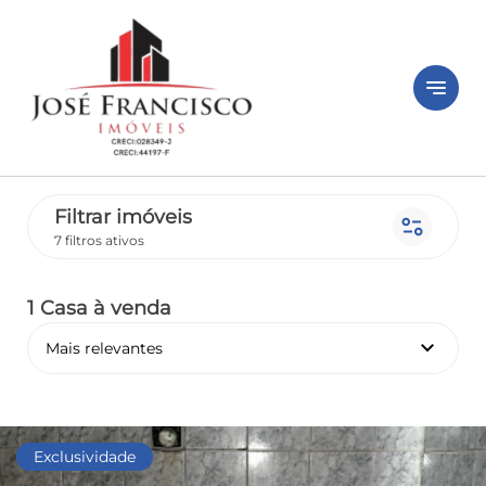
notes
Filtrar imóveis
page_info
7 filtros ativos
1 Casa
à venda
keyboard_arrow_down
Mais relevantes
Pronto
Exclusividade