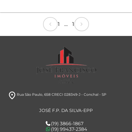
chevron_left
chevron_right
1 ... 1
room
Rua São Paulo, 658 CRECI 028349-J
- Conchal
- SP
JOSÉ F.P. DA SILVA-EPP
(19) 3866-1867
(19) 99437-2384