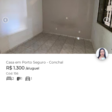
chevron_left
chevron_right
Casa em Porto Seguro - Conchal
R$ 1.300
/aluguel
Cód: 156
bed
directions_car
2
1
1