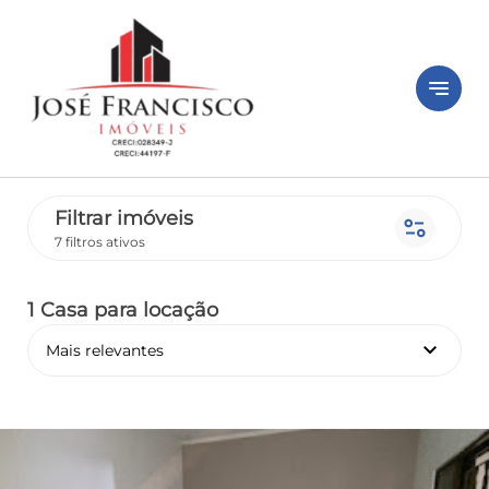
notes
Filtrar imóveis
page_info
7 filtros ativos
1 Casa
para locação
keyboard_arrow_down
Mais relevantes