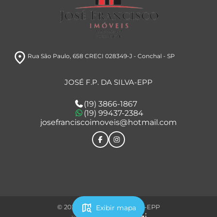
room
Rua São Paulo, 658 CRECI 028349-J
- Conchal
- SP
JOSÉ F.P. DA SILVA-EPP
(19) 3866-1867
(19) 99437-2384
josefranciscoimoveis@hotmail.com
map_search
© 2026 - JOSÉ F.P. DA SILVA-EPP
Exibir mapa