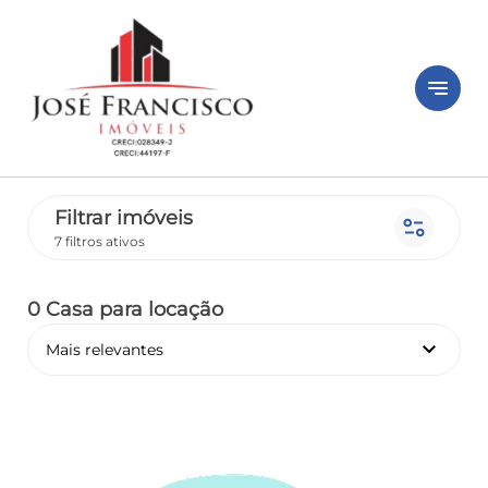
notes
Filtrar imóveis
page_info
7 filtros ativos
0 Casa
para locação
keyboard_arrow_down
Mais relevantes