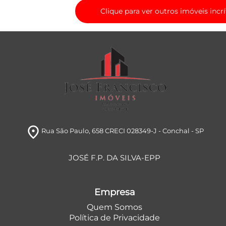
Clique para ver outros imóveis incrí
room
Rua São Paulo, 658 CRECI 028349-J
- Conchal
- SP
JOSÉ F.P. DA SILVA-EPP
Empresa
Quem Somos
Política de Privacidade