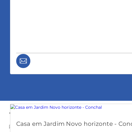
+ de 25 Imóveis
Casa em Jardim Novo horizonte - Con
Para Comprar ou Alugar, são várias opções d