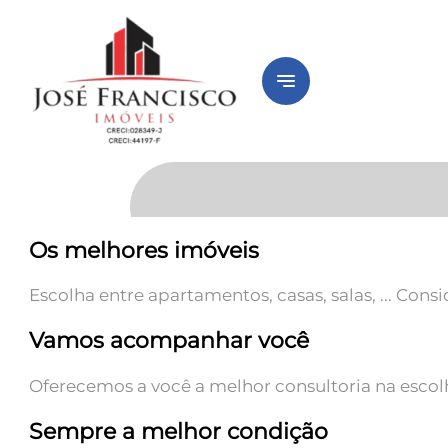
notes
Os melhores imóveis
Escolha entre apartamentos, casas, salas, ... Con
Vamos acompanhar você
Oferecemos a você a melhor consultoria na escolha
Sempre a melhor condição