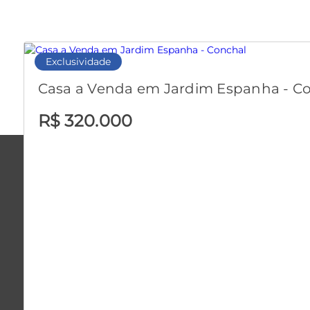
Exclusividade
Casa a Venda em Jardim Espanha - C
R$ 320.000
room
Rua São Paulo, 658 CRECI 028349-J
- Conchal
- SP
JOSÉ F.P. DA SILVA-EPP