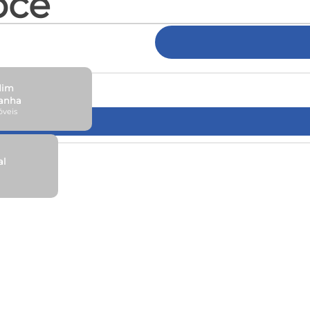
ocê
dim
anha
óveis
al
Conchal