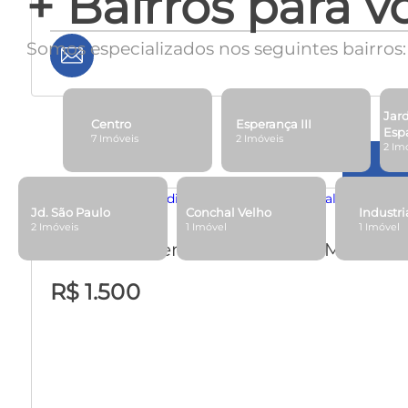
+ Bairros para v
Somos especializados nos seguintes bairros:
Jar
Centro
Esperança III
Esp
7 Imóveis
2 Imóveis
2 Im
Jd. São Paulo
Conchal Velho
Industri
2 Imóveis
1 Imóvel
1 Imóvel
Loja / Salão em Jardim Dulce Maria - 
R$ 1.500