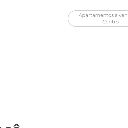
Apartamentos à ve
Centro
s para locação em Jd.
Loja / Salões para l
São Paulo
em Centro
Casa para locação em Jardim
Casa à venda 
Novo Horizonte
Casa para locaçã
 à venda em São Paulo
Tujuguaba