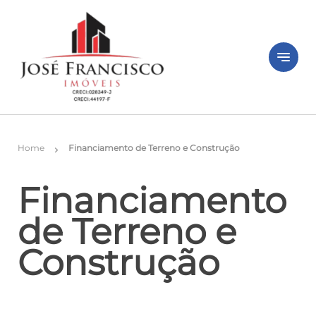
notes
Home
Financiamento de Terreno e Construção
chevron_right
Financiamento
de Terreno e
Construção